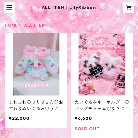
ALL ITEM | LilyRibbon
HOME
ALL ITEM
ふわふわ♡りりぴょん♡お
ぬいぐるみキーホルダー♡
すわりぬいぐるみ♡うさぎ
バッグチャーム♡りりにゃ
♡ロップイヤー♡
ん♡♡猫♡♡ねこ
¥22,000
¥6,600
SOLD OUT