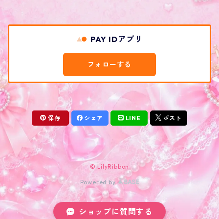
PAY IDアプリ
フォローする
保存
シェア
LINE
ポスト
© LilyRibbon
Powered by
ショップに質問する