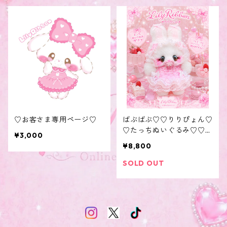
♡お客さま専用ページ♡
ばぶばぶ♡♡りりぴょん♡
♡たっちぬいぐるみ♡♡お
¥3,000
客さま専用ページ♡♡
¥8,800
SOLD OUT